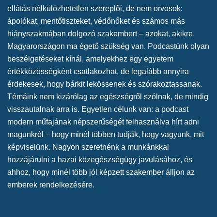
ellátás nélkülözhetetlen szereplői, de nem orvosok:
ápolókat, mentőtiszteket, védőnőket és számos más
hiányszakmában dolgozó szakembert – azokat, akikre
Magyarországon ma égető szükség van. Podcastünk olyan
beszélgetéseket kínál, amelyekhez egy egyetem
értékközösségként csatlakozhat, de legalább annyira
érdekesek, hogy bárkit lekössenek és szórakoztassanak.
Témáink nem kizárólag az egészségről szólnak, de mindig
visszautalnak arra is. Egyetlen célunk van: a podcast
modern műfajának népszerűségét felhasználva hírt adni
magunkról – hogy minél többen tudják, hogy vagyunk, mit
képviselünk. Nagyon szeretnénk a munkánkkal
hozzájárulni a hazai közegészségügy javulásához, és
ahhoz, hogy minél több jól képzett szakember álljon az
emberek rendelkezésére.