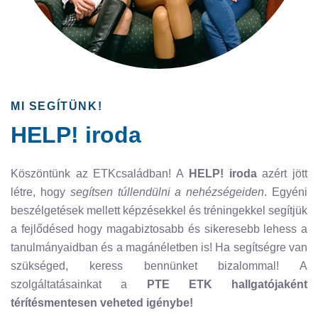
MI SEGÍTÜNK!
HELP! iroda
Köszöntünk az ETKcsaládban! A
HELP! iroda
azért jött
létre, hogy
segítsen túllendülni a nehézségeiden
. Egyéni
beszélgetések mellett képzésekkel és tréningekkel segítjük
a fejlődésed hogy magabiztosabb és sikeresebb lehess a
tanulmányaidban és a magánéletben is! Ha segítségre van
szükséged, keress bennünket bizalommal! A
szolgáltatásainkat a
PTE ETK hallgatójaként
térítésmentesen veheted igénybe!