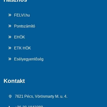
FELVI.hu
Pontszámító
EHÖK
ETK HÖK
Esélyegyenlőség
Kontakt
7621 Pécs, Vörösmarty M. u. 4.