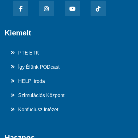
Kiemelt
PTE ETK
Így Élünk PODcast
HELP! iroda
Szimulációs Központ
Konfuciusz Intézet
Hasznos